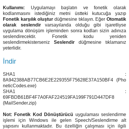
Kullanımı:
Uygulamayı başlatın ve fonetik olarak
kodlanmasını istediğiniz metni üstteki kutucuğa yazıp
Fonetik karşılık oluştur
düğmesine tıklayın. Eğer
Otomatik
olarak seslendir
varsayılanda olduğu gibi işaretliyse
uygulama dönüşüm işleminden sonra kodları sizin adınıza
seslendirecektir. Fonetik kodu yeniden
seslendirmekisterseniz
Seslendir
düğmesine tıklamanız
yeterlidir.
İndir
SHA1 :
8A942388AB77CB6E2E229355F75628E37A150BF4 (Pho
neticCodes.exe)
SHA1 :
69FBDB61BF4F7A0FAF224519FA199F791D447DF8
(MailSender.zip)
Not:
Fonetik Kod Dönüştürücü
uygulaması seslendirme
işlemi için Windows ile gelen Speech/Seslendirme alt
yapısını kullanmaktadır. Bu özelliğin çalışması için ilgili